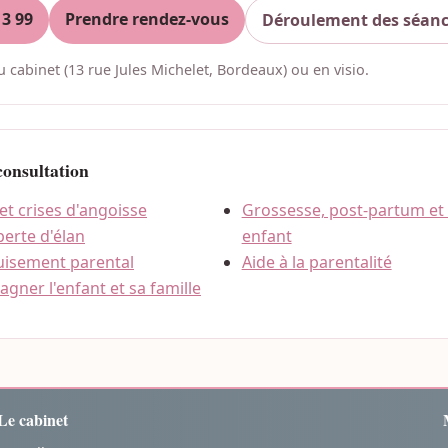
13 99
Prendre rendez-vous
Déroulement des séan
 cabinet (13 rue Jules Michelet, Bordeaux) ou en visio.
consultation
 et crises d'angoisse
Grossesse, post-partum et 
perte d'élan
enfant
uisement parental
Aide à la parentalité
gner l'enfant et sa famille
Le cabinet