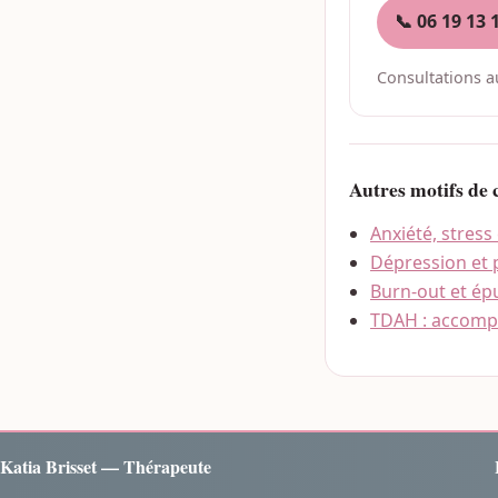
📞 06 19 13 
Consultations au
Autres motifs de 
Anxiété, stress
Dépression et 
Burn-out et ép
TDAH : accompa
Katia Brisset — Thérapeute