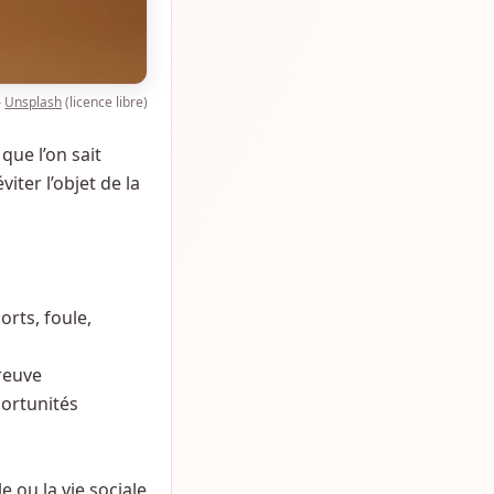
—
Unsplash
(licence libre)
que l’on sait
iter l’objet de la
orts, foule,
reuve
portunités
e ou la vie sociale