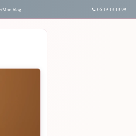
📞 06 19 13 13 99
ct
Mon blog