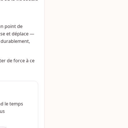
un point de
nse et déplace —
r durablement,
ter de force à ce
nd le temps
ous