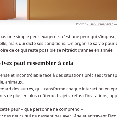
Photo :
Zulian Firmansyah
pas une simple peur exagérée : c’est une peur qui s’impose, 
lle, mais qui dicte ses conditions. On organise sa vie pour év
toire de ce qui reste possible se rétrécit d’année en année.
vivez peut ressembler à cela
ense et incontrôlable face à des situations précises : transp
ide, animaux…
egard des autres, qui transforme chaque interaction en ép
ts de plus en plus coûteux : trajets, refus d’invitations, op
 cette peur « que personne ne comprend »
 : des peurs qui ne passent pas avec l’âge et entravent l’écol