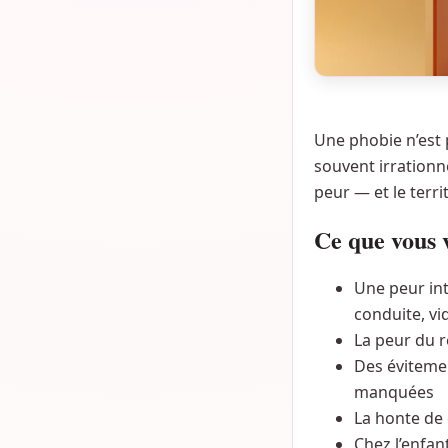
Une phobie n’est 
souvent irrationne
peur — et le terri
Ce que vous 
Une peur int
conduite, v
La peur du r
Des évitemen
manquées
La honte de
Chez l’enfant