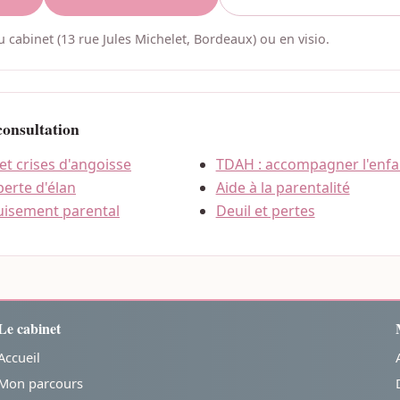
 cabinet (13 rue Jules Michelet, Bordeaux) ou en visio.
consultation
 et crises d'angoisse
TDAH : accompagner l'enfan
perte d'élan
Aide à la parentalité
uisement parental
Deuil et pertes
Le cabinet
Accueil
Mon parcours