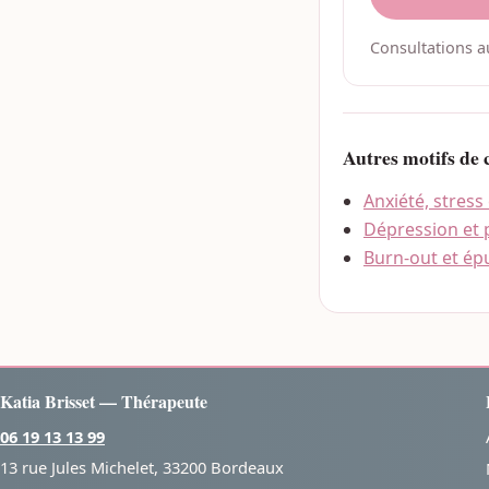
Consultations au
Autres motifs de 
Anxiété, stress
Dépression et 
Burn-out et ép
Katia Brisset — Thérapeute
06 19 13 13 99
13 rue Jules Michelet, 33200 Bordeaux