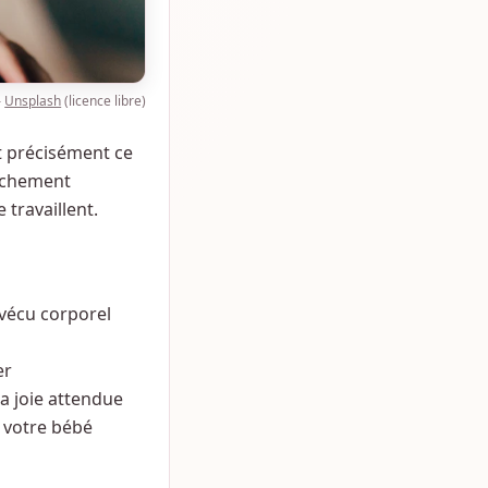
—
Unsplash
(licence libre)
t précisément ce
ouchement
 travaillent.
vécu corporel
er
la joie attendue
e votre bébé