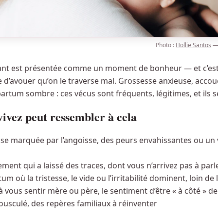
Photo :
Hollie Santos
nfant est présentée comme un moment de bonheur — et c’es
cile d’avouer qu’on le traverse mal. Grossesse anxieuse, acc
rtum sombre : ces vécus sont fréquents, légitimes, et ils se
vivez peut ressembler à cela
se marquée par l’angoisse, des peurs envahissantes ou un 
ent qui a laissé des traces, dont vous n’arrivez pas à parl
m où la tristesse, le vide ou l’irritabilité dominent, loin de 
é à vous sentir mère ou père, le sentiment d’être « à côté » d
usculé, des repères familiaux à réinventer