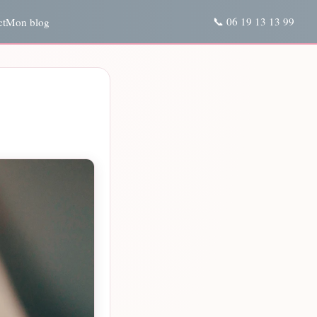
📞 06 19 13 13 99
ct
Mon blog