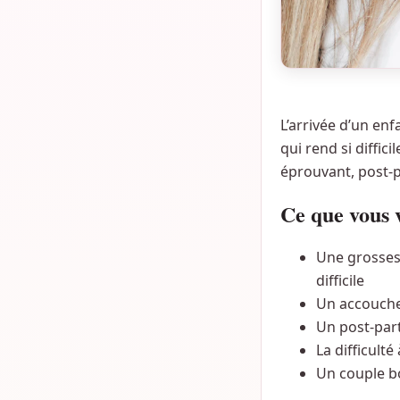
L’arrivée d’un e
qui rend si diffi
éprouvant, post-pa
Ce que vous 
Une grosses
difficile
Un accouchem
Un post-partu
La difficult
Un couple bo